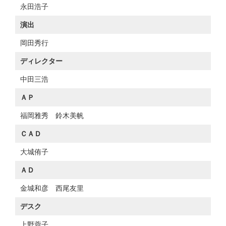
永田浩子
演出
岡田秀行
ディレクター
中田三浩
ＡＰ
福岡雅秀 鈴木美帆
ＣＡＤ
大城侑子
ＡＤ
金城和彦 西尾友里
デスク
上野蓉子