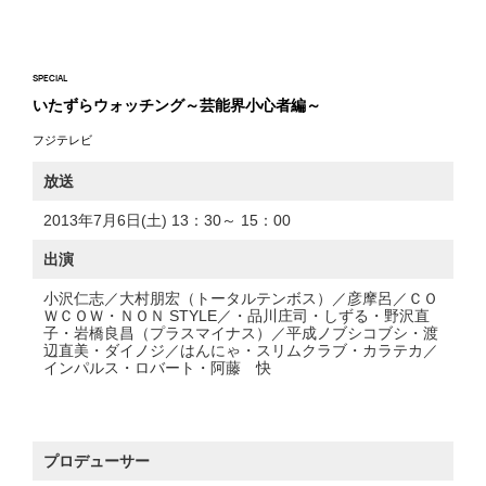
SPECIAL
いたずらウォッチング～芸能界小心者編～
フジテレビ
放送
2013年7月6日(土) 13：30～ 15：00
出演
小沢仁志／大村朋宏（トータルテンボス）／彦摩呂／ＣＯ
ＷＣＯＷ・ＮＯＮ STYLE／・品川庄司・しずる・野沢直
子・岩橋良昌（プラスマイナス）／平成ノブシコブシ・渡
辺直美・ダイノジ／はんにゃ・スリムクラブ・カラテカ／
インパルス・ロバート・阿藤 快
プロデューサー