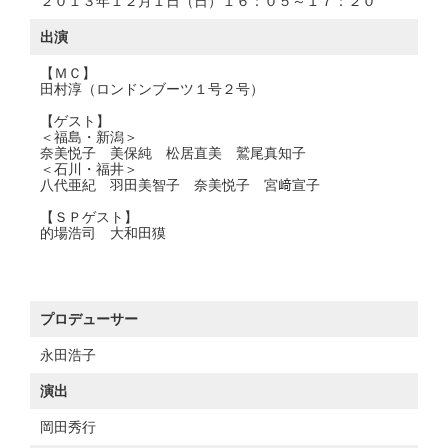
２０１３年１２月１日（日）１６：０５～１７：２０
出演
【ＭＣ】
田村淳（ロンドンブーツ１号２号）
【ゲスト】
＜福島・新潟＞
奈美悦子 美保純 松居直美 鷲尾真知子
＜石川・福井＞
八代亜紀 羽田美智子 奈美悦子 宮﨑宣子
【ＳＰゲスト】
的場浩司 大和田獏
プロデューサー
永田浩子
演出
岡田秀行