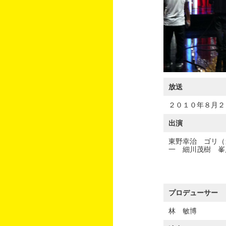
放送
２０１０年８月２
出演
東野幸治 ゴリ（
一 細川茂樹 峯
プロデューサー
林 敏博